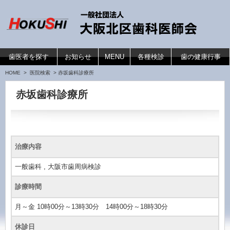
コンテンツへ移動
歯医者を探す
お知らせ
MENU
各種検診
歯の健康行事
HOME
>
医院検索
> 赤坂歯科診療所
赤坂歯科診療所
治療内容
一般歯科 , 大阪市歯周病検診
診療時間
月～金 10時00分～13時30分 14時00分～18時30分
休診日